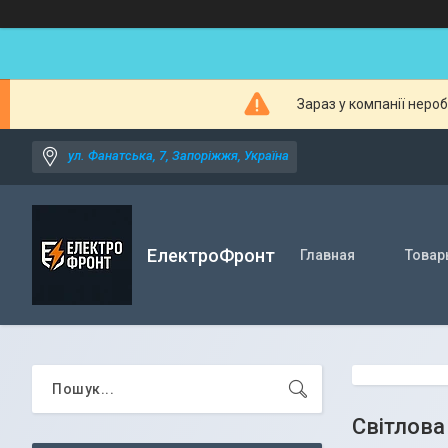
Зараз у компанії неро
ул. Фанатська, 7, Запоріжжя, Україна
ЕлектроФронт
Главная
Товар
Світлова