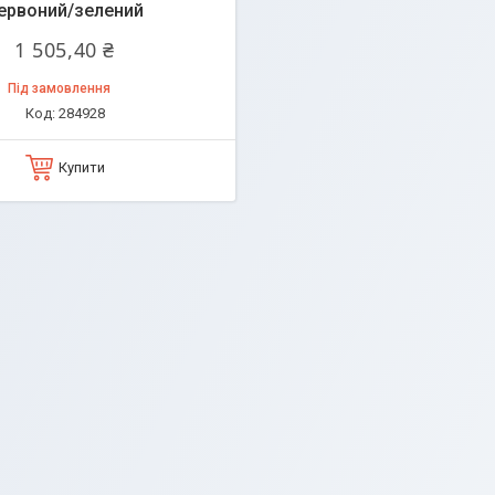
ервоний/зелений
1 505,40 ₴
Під замовлення
284928
Купити