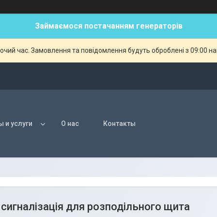
Займаємося постачанням генераторів
бочий час. Замовлення та повідомлення будуть оброблені з 09:00 н
ы и услуги
О нас
Контакты
 сигналізація для розподільного щита