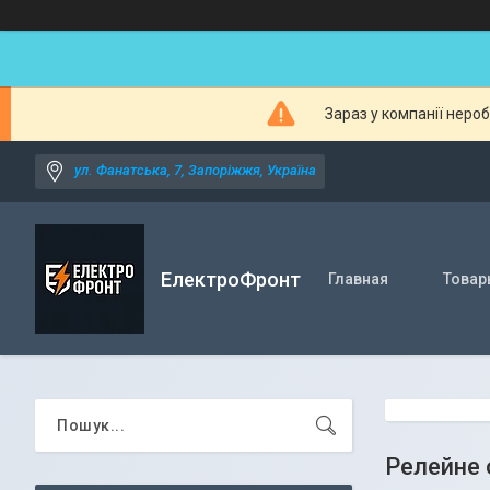
Зараз у компанії неро
ул. Фанатська, 7, Запоріжжя, Україна
ЕлектроФронт
Главная
Товар
Релейне 