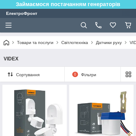
Займаємося постачанням генераторів
ЕлектроФронт
Товари та послуги
Світлотехніка
Датчики руху
VI
VIDEX
Сортування
0
Фільтри