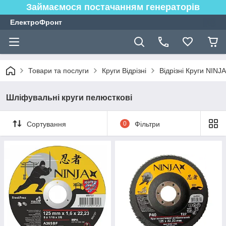
Займаємося постачанням генераторів
ЕлектроФронт
Товари та послуги
Круги Відрізні
Відрізні Круги NINJA
Шліфувальні круги пелюсткові
Сортування
0
Фільтри